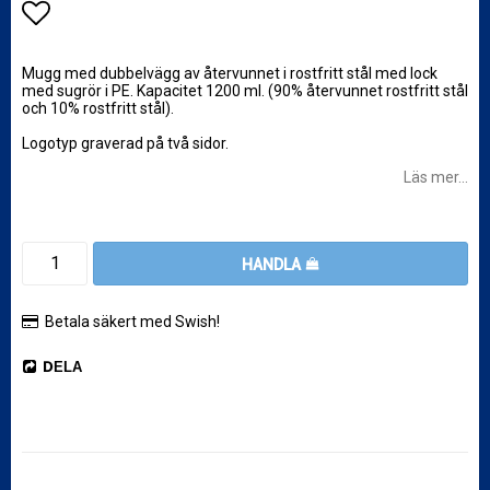
Lägg till i favoritlistan
Mugg med dubbelvägg av återvunnet i rostfritt stål med lock
med sugrör i PE. Kapacitet 1200 ml. (90% återvunnet rostfritt stål
och 10% rostfritt stål).
Logotyp graverad på två sidor.
Läs mer...
HANDLA
Betala säkert med Swish!
DELA